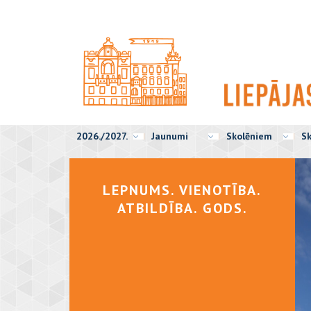
2026./2027.
Jaunumi
Skolēniem
Sk
LEPNUMS. VIENOTĪBA.
ATBILDĪBA. GODS.