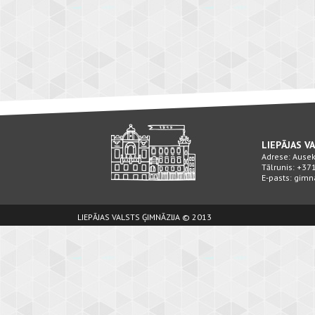
LIEPĀJAS V
Adrese: Ausekļ
Tālrunis: +3
E-pasts: gimn
LIEPĀJAS VALSTS ĢIMNĀZIJA © 2013